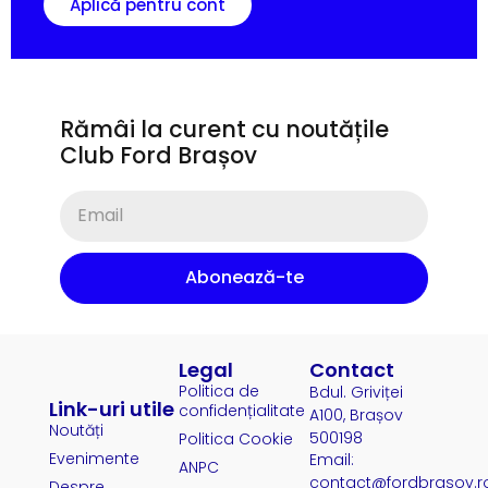
Aplică pentru cont
Rămâi la curent cu noutățile
Club Ford Brașov
Abonează-te
Legal
Contact
Politica de
Bdul. Griviței
Link-uri utile
confidențialitate
A100, Brașov
Noutăți
500198
Politica Cookie
Evenimente
Email:
ANPC
contact@fordbrasov.r
Despre