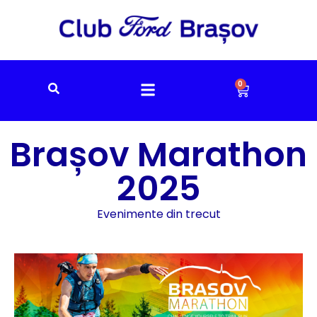
0
Brașov Marathon
2025
Evenimente din trecut