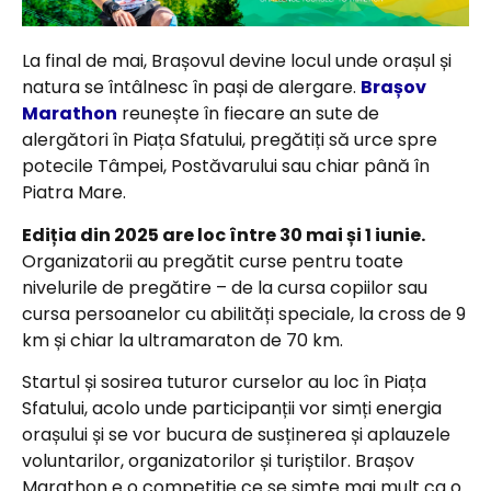
La final de mai, Brașovul devine locul unde orașul și
natura se întâlnesc în pași de alergare.
Brașov
Marathon
reunește în fiecare an sute de
alergători în Piața Sfatului, pregătiți să urce spre
potecile Tâmpei, Postăvarului sau chiar până în
Piatra Mare.
Ediția din 2025 are loc între 30 mai și 1 iunie.
Organizatorii au pregătit curse pentru toate
nivelurile de pregătire – de la cursa copiilor sau
cursa persoanelor cu abilități speciale, la cross de 9
km și chiar la ultramaraton de 70 km.
Startul și sosirea tuturor curselor au loc în Piața
Sfatului, acolo unde participanții vor simți energia
orașului și se vor bucura de susținerea și aplauzele
voluntarilor, organizatorilor și turiștilor. Brașov
Marathon e o competiție ce se simte mai mult ca o