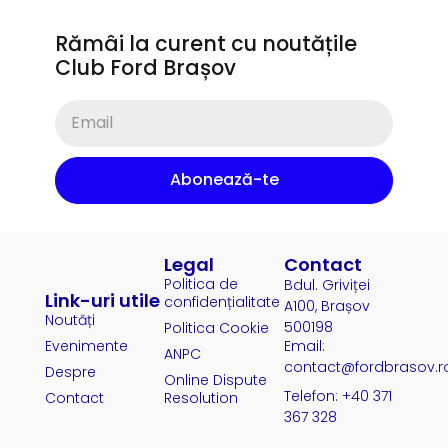
Rămâi la curent cu noutățile
Club Ford Brașov
Abonează-te
Legal
Contact
Politica de
Bdul. Griviței
Link-uri utile
confidențialitate
A100, Brașov
Noutăți
500198
Politica Cookie
Evenimente
Email:
ANPC
contact@fordbrasov.r
Despre
Online Dispute
Telefon: +40 371
Contact
Resolution
367 328