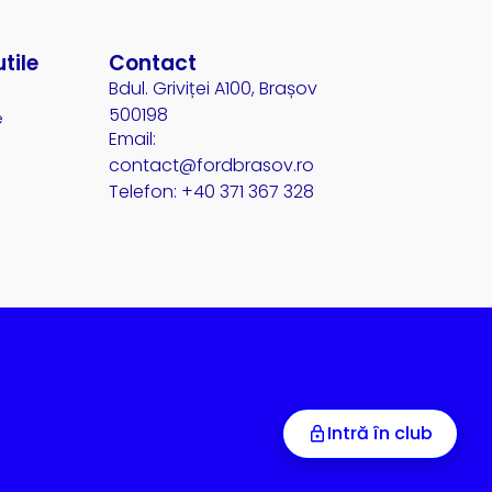
utile
Contact
Bdul. Griviței A100, Brașov
500198
e
Email:
contact@fordbrasov.ro
Telefon: +40 371 367 328
Intră în club