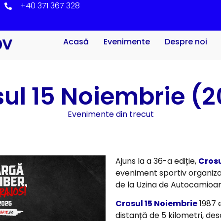
+40 371 367 328
Acasă
Evenimente
Despre noi
ul 15 Noiembrie (
Evenimente din trecut
Ajuns la a 36-a ediție,
Crosu
eveniment sportiv organiza
de la Uzina de Autocamioa
Crosul 15 Noiembrie
1987 
distanță de 5 kilometri, des