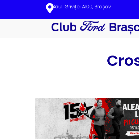
Bdul. Griviței A100, Brașov
Cros