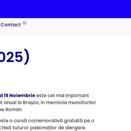
Contact
2025)
l 15 Noiembrie
este cel mai important
t anual la Brașov, în memoria muncitorilor
ne Roman.
este o cursă comemorativă gratuită pe o
chisă tuturor pasionaților de alergare.