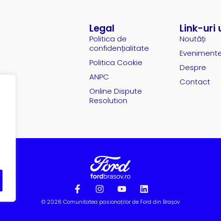
Legal
Link-uri 
Politica de
Noutăți
confidențialitate
Eveniment
Politica Cookie
Despre
ANPC
Contact
Online Dispute
Resolution
© 2026 Comunitatea pasionaților de Ford din Brașov