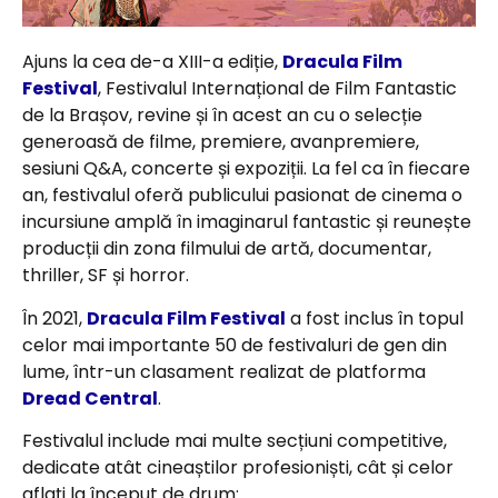
Ajuns la cea de-a XIII-a ediție,
Dracula Film
Festival
, Festivalul Internațional de Film Fantastic
de la Brașov, revine și în acest an cu o selecție
generoasă de filme, premiere, avanpremiere,
sesiuni Q&A, concerte și expoziții. La fel ca în fiecare
an, festivalul oferă publicului pasionat de cinema o
incursiune amplă în imaginarul fantastic și reunește
producții din zona filmului de artă, documentar,
thriller, SF și horror.
În 2021,
Dracula Film Festival
a fost inclus în topul
celor mai importante 50 de festivaluri de gen din
lume, într-un clasament realizat de platforma
Dread Central
.
Festivalul include mai multe secțiuni competitive,
dedicate atât cineaștilor profesioniști, cât și celor
aflați la început de drum: