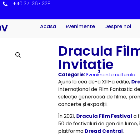
+40 371 367 328
Acasă
Evenimente
Despre noi
Dracula Film
Invitație
Categorie:
Evenimente culturale
Ajuns la cea de-a XIII-a ediție,
Dra
Internațional de Film Fantastic de 
selecție generoasă de filme, pre
concerte și expoziții.
În 2021,
Dracula Film Festival
a f
50 de festivaluri de gen din lume,
platforma
Dread Central
.