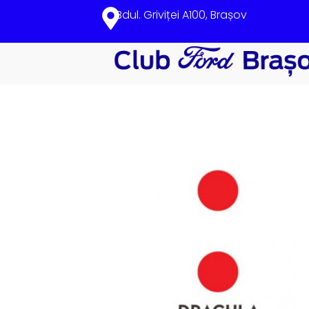
Bdul. Griviței A100, Brașov