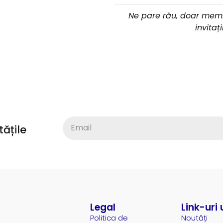
Ne pare rău, doar membr
invitaț
ățile
Legal
Link-uri 
Politica de
Noutăți