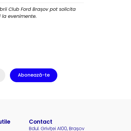
ii Club Ford Brașov pot solicita
ii la evenimente.
Abonează-te
utile
Contact
Bdul. Griviței A100, Brașov