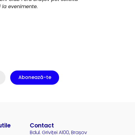
ii la evenimente.
Abonează-te
utile
Contact
Bdul. Griviței A100, Brașov