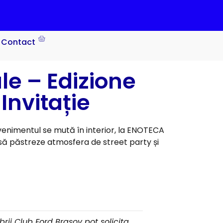
Contact
le – Edizione
Invitație
venimentul se mută în interior, la ENOTECA
 să păstreze atmosfera de street party și
ii Club Ford Brașov pot solicita