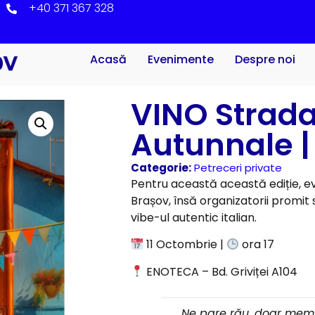
+40 371 367 328
Acasă
Evenimente
Despre noi
VINO Strada
Autunnale | 
Categorie:
Petreceri private
Pentru această această ediție, e
Brașov, însă organizatorii promit
vibe-ul autentic italian.
11 Octombrie |
ora 17
ENOTECA – Bd. Griviței A104
Ne pare rău, doar membr