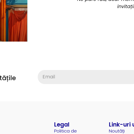
invitaț
ățile
Legal
Link-uri 
Politica de
Noutăți