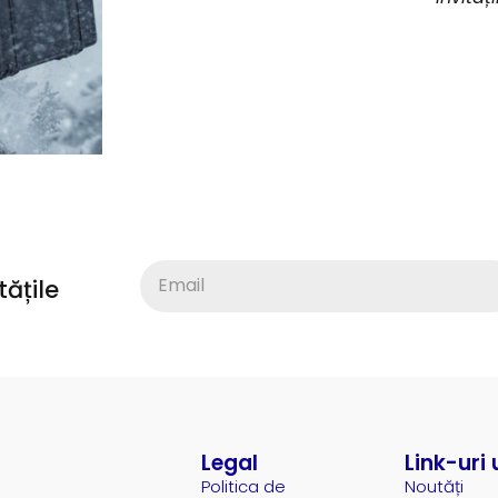
ățile
Legal
Link-uri 
Politica de
Noutăți