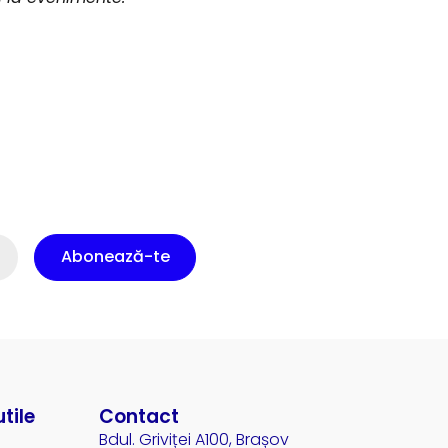
Abonează-te
utile
Contact
Bdul. Griviței A100, Brașov