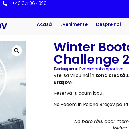
+40 371 367 328
Acasă
Evenimente
Despre noi
Winter Boo
Challenge 
Categorie:
Evenimente sportive
Vrei să vii cu noi în
zona creată s
Brașov
?
Rezervă-ți acum locul.
Ne vedem în Poiana Brașov pe
14
Ne pare rău, doar membr
invitaț