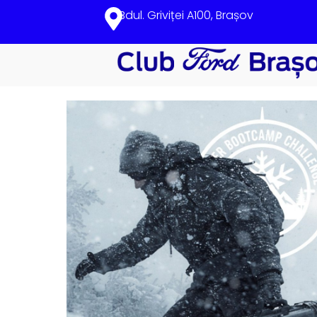
Bdul. Griviței A100, Brașov