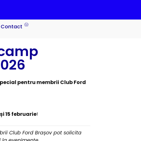
Contact
tcamp
2026
pecial pentru membrii Club Ford
 și 15 februarie
!
ii Club Ford Brașov pot solicita
ii la evenimente.