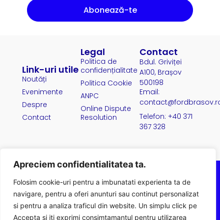
Abonează-te
Legal
Contact
Politica de
Bdul. Griviței
Link-uri utile
confidențialitate
A100, Brașov
Noutăți
500198
Politica Cookie
Evenimente
Email:
ANPC
contact@fordbrasov.r
Despre
Online Dispute
Telefon: +40 371
Contact
Resolution
367 328
Apreciem confidentialitatea ta.
Folosim cookie-uri pentru a imbunatati experienta ta de
navigare, pentru a oferi anunturi sau continut personalizat
si pentru a analiza traficul din website. Un simplu click pe
Accepta si iti exprimi consimtamantul pentru utilizarea