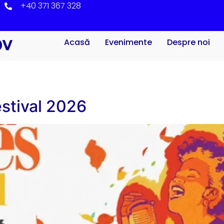
+40 371 367 328
Acasă
Evenimente
Despre noi
stival 2026