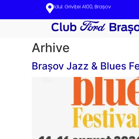
Bdul. Griviței A100, Brașov
Arhive
Brașov Jazz & Blues Fe